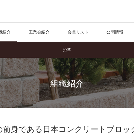
織紹介
工業会紹介
会員リスト
公開情報
沿革
組織紹介
の前身である日本コンクリートブロッ