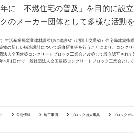
8年に「不燃住宅の普及」を目的に設
クのメーカー団体として多様な活動
業省）生活産業局窯業建材課並びに建設省（現国土交通省）住宅局建築指
築物の新しい構造設計について調査研究等を行うことにより、コンクリ
団法人全国建築コンクリートブロック工業会と改称して設立認可されて
4年4月1日付で一般社団法人全国建築コンクリートブロック工業会とし
ト
公開情報
施工事例
ブロック塀大事典
ブロックガ